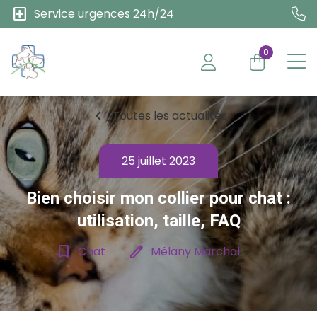
local_hospital
Service urgences 24h/24
0
chevron_left
Toutes les actualités
25 juillet 2023
Bien choisir mon collier pour chat :
utilisation, taille, FAQ
bookmark_border
edit
Chat
Mélany Marchal