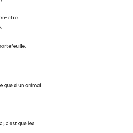
en-être.
.
rtefeuille.
e que si un animal
i, c'est que les