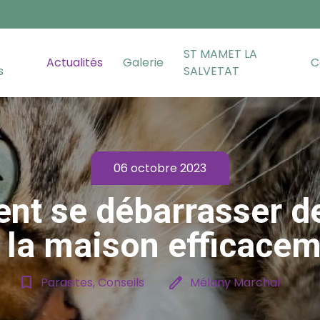
ST MAMET LA
Actualités
Galerie
C
s
SALVETAT
06 octobre 2023
t se débarrasser d
 la maison efficacem
bookmark_border
edit
Parasites, Conseils
Mélany Marchal