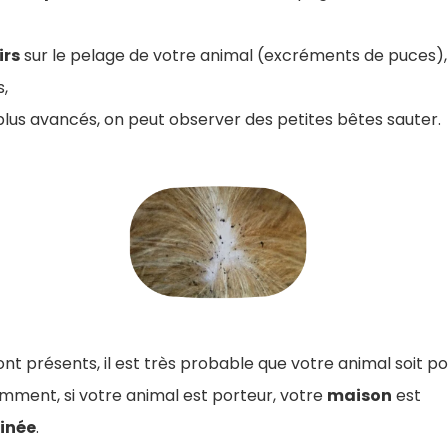
irs
sur le pelage de votre animal (excréments de puces), 
s,
 plus avancés, on peut observer des petites bêtes sauter.
t présents, il est très probable que votre animal soit p
ent, si votre animal est porteur, votre
maison
est
inée
.