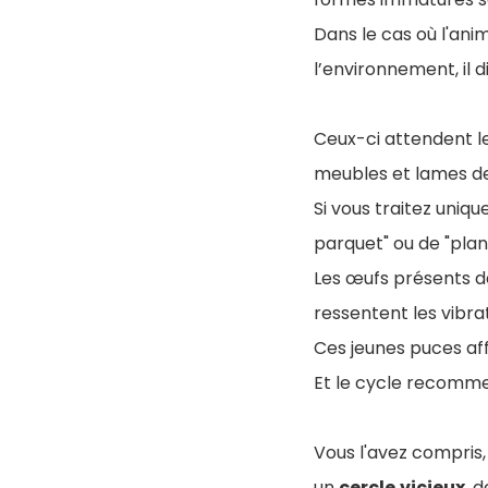
Dans le cas où l'ani
l’environnement, il 
Ceux-ci attendent le
meubles et lames d
Si vous traitez uniq
parquet" ou de "plan
Les œufs présents d
ressentent les vibra
Ces jeunes puces af
Et le cycle recomm
Vous l'avez compris
un
cercle
vicieux
, 