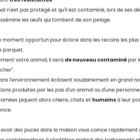
mal n'est pas protégé et qu'il est contaminé, lors de ses
dissémine les œufs qui tombent de son pelage.
 moment opportun pour éclore dans les recoins les plus c
e parquet.
uement votre animal, il sera
de nouveau contaminé
par 
cher".
ans l'environnement éclosent soudainement en grand nom
tions produites par les pas d'un animal ou d'une personne
famées piquent alors chiens, chats et
humains
à leur po
ence.
, avoir des puces dans la maison vous coince rapidement
des contaminations à répétition malgré des traitements 