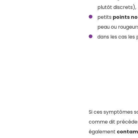
plutôt discrets),
petits
points
no
peau ou rougeur
dans les cas les
Si ces symptômes son
comme dit précédemm
également
contam