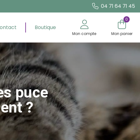
04 71 64 71 45
0
ontact
Boutique
Mon compte
Mon panier
es puce
ent ?