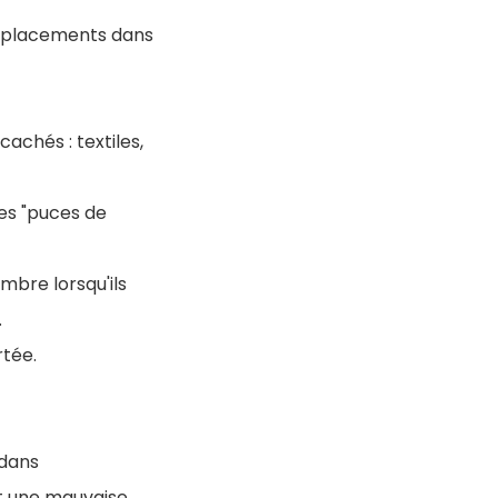
 déplacements dans
achés : textiles,
les "puces de
bre lorsqu'ils
.
rtée.
 dans
et une mauvaise