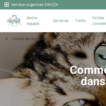
local_hospital
Service urgences 24h/24
Notre
Fiches
Accueil
Services
Tarifs
équipe
conseil
chevron_left
Toutes les actualités
Commen
dans