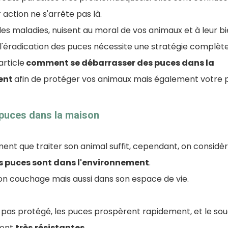
action ne s'arrête pas là.
es maladies, nuisent au moral de vos animaux et à leur bi
, l'éradication des puces nécessite une stratégie complète
rticle
comment se débarrasser des puces dans la
ent
afin de protéger vos animaux mais également votre po
puces dans la maison
nt que traiter son animal suffit, cependant, on considèr
s puces sont dans l'environnement
.
son couchage mais aussi dans son espace de vie.
t pas protégé, les puces prospèrent rapidement, et le souc
sont
très
résistantes
.