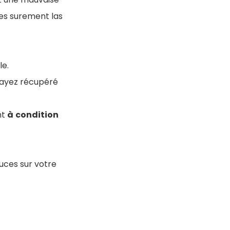
es surement las
le.
 ayez récupéré
nt
à
condition
uces sur votre