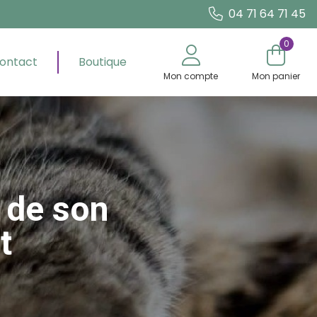
04 71 64 71 45
0
ontact
Boutique
Mon compte
Mon panier
 de son
t