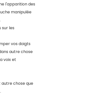
e l'apparition des
bouche manipulée
.
 sur les
emper vos doigts
 dans autre chose
a voix et
ez autre chose que
.