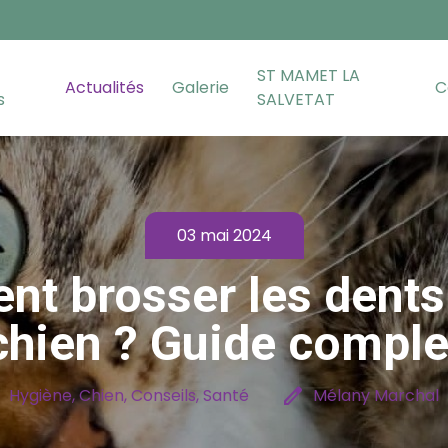
ST MAMET LA
Actualités
Galerie
C
s
SALVETAT
03 mai 2024
t brosser les dents
chien ? Guide comple
r
edit
Hygiène, Chien, Conseils, Santé
Mélany Marchal