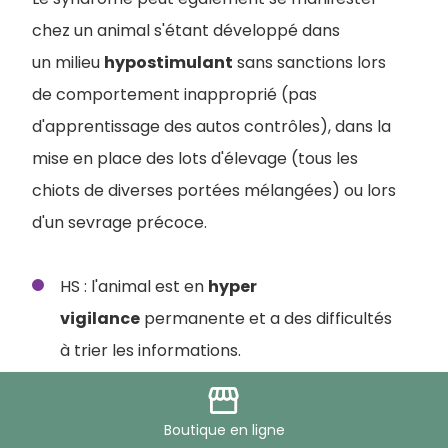
chez un animal s'étant développé dans
un milieu
hypostimulant
sans sanctions lors
de comportement inapproprié (pas
d'apprentissage des autos contrôles), dans la
mise en place des lots d'élevage (tous les
chiots de diverses portées mélangées) ou lors
d'un sevrage précoce.
HS : l'animal est en
hyper
vigilance
permanente et a des difficultés
à trier les informations.
HA : l'animal est
hyperactif
et à une
storefront
activité motrice permanente et
Boutique
en ligne
incontrôlée.