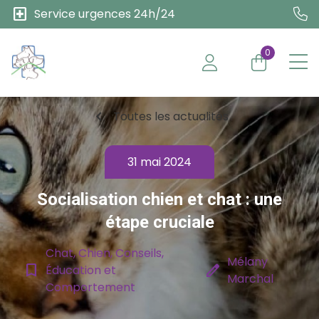
local_hospital
Service urgences 24h/24
0
chevron_left
Toutes les actualités
31 mai 2024
Socialisation chien et chat : une
étape cruciale
Chat, Chien, Conseils,
Mélany
bookmark_border
edit
Éducation et
Marchal
Comportement