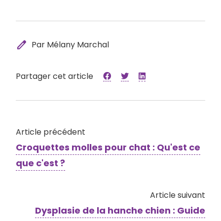
edit
Par Mélany Marchal
Partager cet article
Article précédent
Croquettes molles pour chat : Qu'est ce
que c'est ?
Article suivant
Dysplasie de la hanche chien : Guide