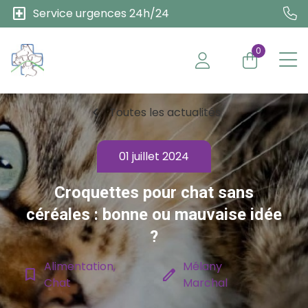
local_hospital
Service urgences 24h/24
0
chevron_left
Toutes les actualités
01 juillet 2024
Croquettes pour chat sans
céréales : bonne ou mauvaise idée
?
Alimentation,
Mélany
bookmark_border
edit
Chat
Marchal