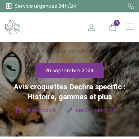
local_hospital
Service urgences 24h/24
0
chevron_left
Toutes les actualités
26 septembre 2024
Avis croquettes Dechra specific :
Histoire, gammes et plus
bookmark_border
edit
Alimentation
Mélany Marchal