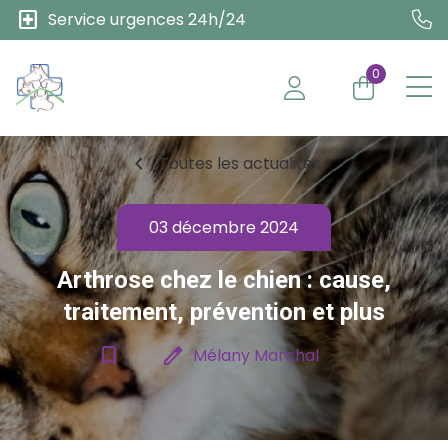
local_hospital
Service urgences 24h/24
0
chevron_left
Toutes les actualités
03 décembre 2024
Arthrose chez le chien : cause,
traitement, prévention et plus
bookmark_border
edit
Mélany Marchal