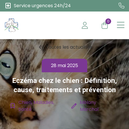
local_hospital
Service urgences 24h/24
0
chevron_left
Toutes les actualités
28 mai 2025
Eczéma chez le chien : Définition,
cause, traitements et prévention
Chien, Maladies,
Mélany
bookmark_border
edit
Santé
Marchal