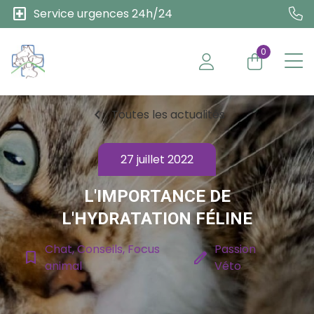
local_hospital
Service urgences 24h/24
0
chevron_left
Toutes les actualités
27 juillet 2022
L'IMPORTANCE DE
L'HYDRATATION FÉLINE
Chat, Conseils, Focus
Passion
bookmark_border
edit
animal
Véto