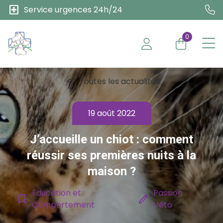
local_hospital
Service urgences 24h/24
0
chevron_left
Toutes les actualités
19 août 2022
J’accueille un chiot : comment
réussir ses premières nuits à la
maison ?
Éducation et
Passion
bookmark_border
edit
Comportement
Véto