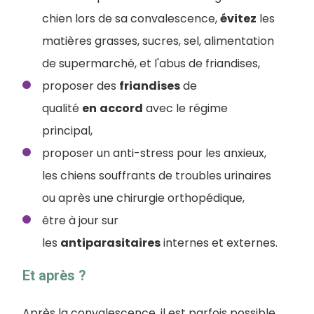
chien lors de sa convalescence,
évitez
les
matières grasses, sucres, sel, alimentation
de supermarché, et l'abus de friandises,
proposer des
friandises
de
qualité
en
accord
avec le régime
principal,
proposer un anti-stress pour les anxieux,
les chiens souffrants de troubles urinaires
ou après une chirurgie orthopédique,
être à jour sur
les
antiparasitaires
internes et externes.
Et après ?
Après la convalescence, il est parfois possible