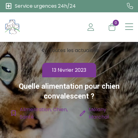
local_hospital
Service urgences 24h/24
0
chevron_left
Toutes les actualités
13 février 2023
Quelle alimentation pour chien
convalescent ?
Alimentation, Chien,
Mélany
bookmark_border
edit
Santé
Marchal