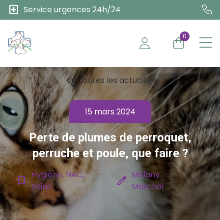
local_hospital
Service urgences 24h/24
0
chevron_left
Toutes les actualités
15 mars 2024
Perte de plumes de perroquet,
perruche et poule, que faire ?
Hygiène, NAC,
Mélany
bookmark_border
edit
Soins
Marchal