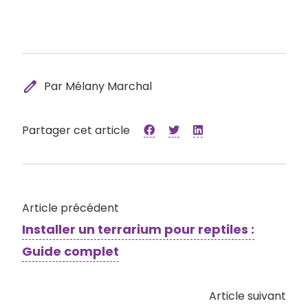
edit
Par Mélany Marchal
Partager cet article
Article précédent
Installer un terrarium pour reptiles :
Guide complet
Article suivant