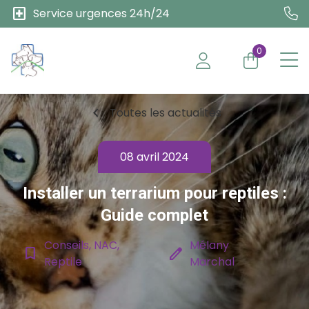
local_hospital
Service urgences 24h/24
0
chevron_left
Toutes les actualités
08 avril 2024
Installer un terrarium pour reptiles :
Guide complet
Conseils, NAC,
Mélany
bookmark_border
edit
Reptile
Marchal