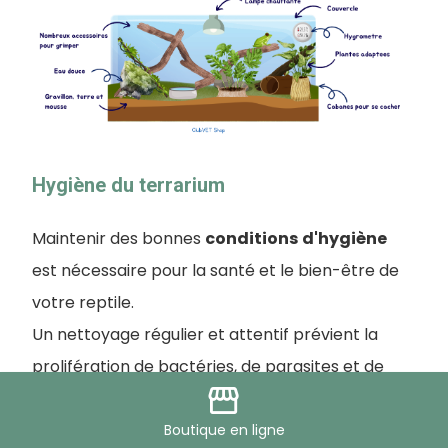
Hygiène du terrarium
Maintenir des bonnes
conditions
d'hygiène
est nécessaire pour la santé et le bien-être de
votre reptile.
Un nettoyage régulier et attentif prévient la
prolifération de bactéries, de parasites et de
storefront
moisissures.
Boutique
en ligne