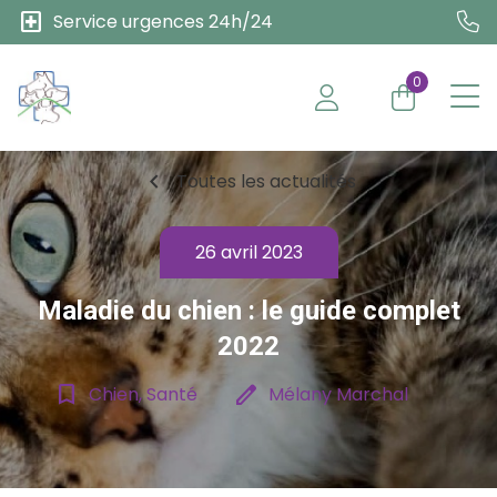
local_hospital
Service urgences 24h/24
0
chevron_left
Toutes les actualités
26 avril 2023
Maladie du chien : le guide complet
2022
bookmark_border
edit
Chien, Santé
Mélany Marchal