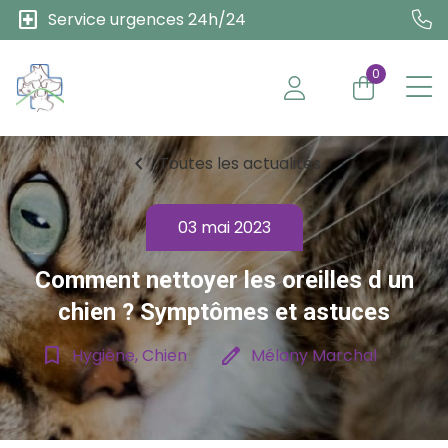
local_hospital
Service urgences 24h/24
0
chevron_left
Toutes les actualités
03 mai 2023
Comment nettoyer les oreilles d un
chien ? Symptômes et astuces
bookmark_border
edit
Hygiène, Chien
Mélany Marchal