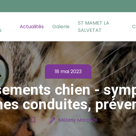
ST MAMET LA
Actualités
Galerie
C
s
SALVETAT
18 mai 2023
ements chien - sym
es conduites, préve
bookmark_border
edit
Mélany Marchal