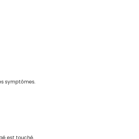
 ces symptômes.
âgé est touché.