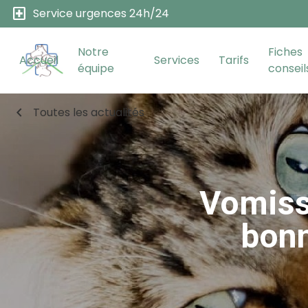
local_hospital
Service urgences 24h/24
Notre
Fiches
Accueil
Services
Tarifs
équipe
conseil
chevron_left
Toutes les actualités
Vomiss
bonn