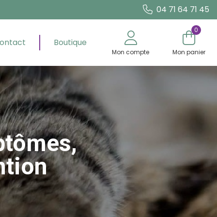
04 71 64 71 45
0
ontact
Boutique
Mon compte
Mon panier
ptômes,
ntion