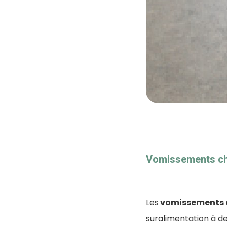
Vomissements chi
Les
vomissements c
suralimentation à d