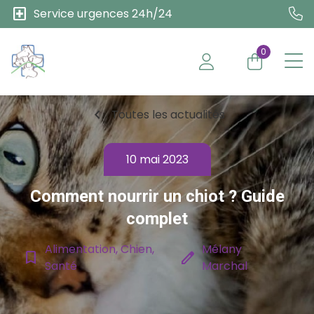
local_hospital
Service urgences 24h/24
0
chevron_left
Toutes les actualités
10 mai 2023
Comment nourrir un chiot ? Guide
complet
Alimentation, Chien,
Mélany
bookmark_border
edit
Santé
Marchal